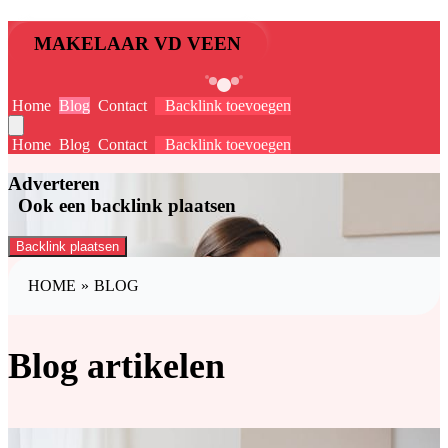
MAKELAAR VD VEEN
Home
Blog
Contact
Backlink toevoegen
Home
Blog
Contact
Backlink toevoegen
Adverteren
Ook een backlink plaatsen
Backlink plaatsen
HOME
»
BLOG
Blog artikelen