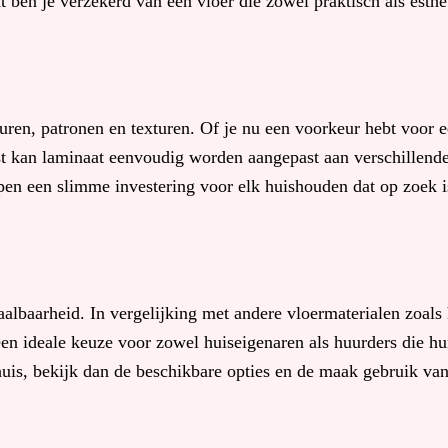
at ben je verzekerd van een vloer die zowel praktisch als esthe
euren, patronen en texturen. Of je nu een voorkeur hebt voor 
aast kan laminaat eenvoudig worden aangepast aan verschillend
en een slimme investering voor elk huishouden dat op zoek is 
albaarheid. In vergelijking met andere vloermaterialen zoals 
t een ideale keuze voor zowel huiseigenaren als huurders die
 huis, bekijk dan de beschikbare opties en de maak gebruik va