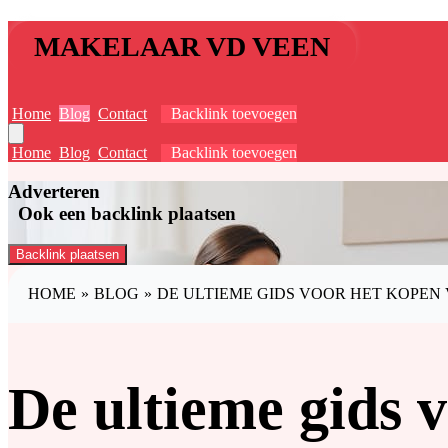
MAKELAAR VD VEEN
Home
Blog
Contact
Backlink toevoegen
Home
Blog
Contact
Backlink toevoegen
Adverteren
Ook een backlink plaatsen
Backlink plaatsen
HOME
»
BLOG
»
DE ULTIEME GIDS VOOR HET KOPEN
De ultieme gids 