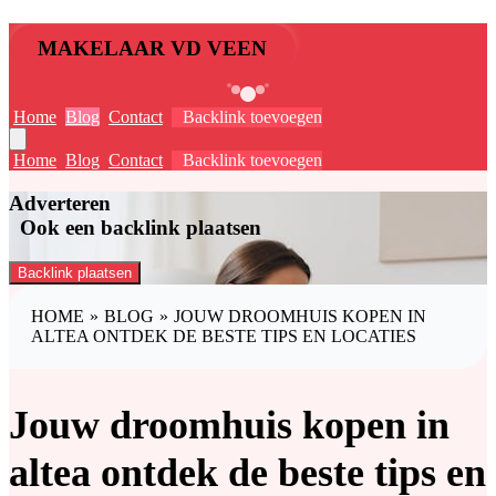
MAKELAAR VD VEEN
Home
Blog
Contact
Backlink toevoegen
Home
Blog
Contact
Backlink toevoegen
Adverteren
Ook een backlink plaatsen
Backlink plaatsen
HOME
»
BLOG
»
JOUW DROOMHUIS KOPEN IN
ALTEA ONTDEK DE BESTE TIPS EN LOCATIES
Jouw droomhuis kopen in
altea ontdek de beste tips en