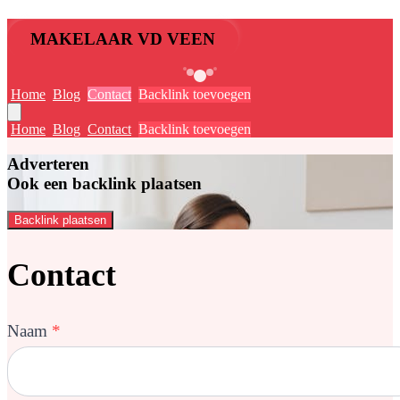
MAKELAAR VD VEEN
Home
Blog
Contact
Backlink toevoegen
Home
Blog
Contact
Backlink toevoegen
Adverteren
Ook een backlink plaatsen
Backlink plaatsen
Contact
Naam
*